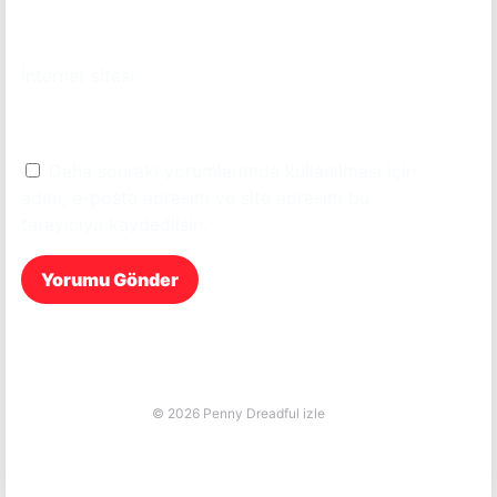
İnternet sitesi
Daha sonraki yorumlarımda kullanılması için
adım, e-posta adresim ve site adresim bu
tarayıcıya kaydedilsin.
© 2026 Penny Dreadful izle
casino siteleri
-
1xbet hızlı giriş