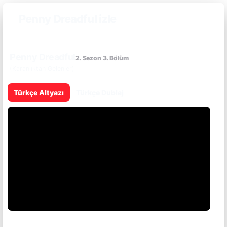
Penny Dreadful izle
Penny Dreadful
2. Sezon 3. Bölüm
(Karanlıktan Gelenler)
Türkçe Altyazı
Türkçe Dublaj