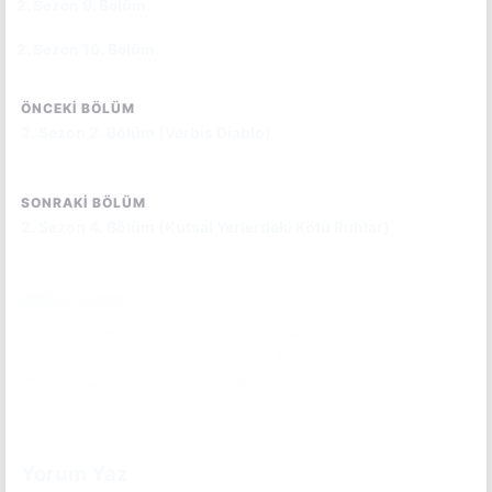
2. Sezon 9. Bölüm
CC
TR
2. Sezon 10. Bölüm
CC
TR
ÖNCEKI BÖLÜM
2. Sezon 2. Bölüm (Verbis Diablo)
SONRAKI BÖLÜM
2. Sezon 4. Bölüm (Kutsal Yerlerdeki Kötü Ruhlar)
Bölüm Özeti
Eskiye dönüş yapan bu bölümde Vanessa, Kesici Ebe ile
tanışır. Ebe, Vanessa'ya gücünü kontrol etmeyi öğretir ve
onu kendisini takip eden kötülükle ilgili uyarır.
Bölüm özetini okumak için tıkla.
(Spoiler İçerebilir)
Yorum Yaz