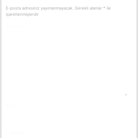
E-posta adresiniz yayınlanmayacak.
Gerekli alanlar
*
ile
işaretlenmişlerdir
Yorum
*
Ad
*
E-posta
*