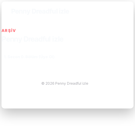
Penny Dreadful izle
ARŞIV
Penny Dreadful izle
1. Sezon 0. Bölüm (Üye Ol)
© 2026 Penny Dreadful izle
casino siteleri
-
1xbet hızlı giriş